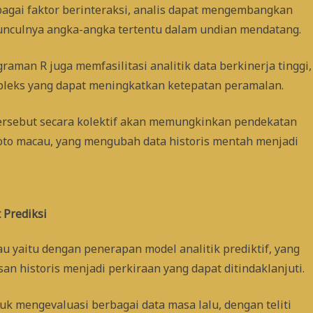
gai faktor berinteraksi, analis dapat mengembangkan
culnya angka-angka tertentu dalam undian mendatang.
graman R juga memfasilitasi analitik data berkinerja tinggi,
leks yang dapat meningkatkan ketepatan peramalan.
tersebut secara kolektif akan memungkinkan pendekatan
toto macau, yang mengubah data historis mentah menjadi
 Prediksi
au yaitu dengan penerapan model analitik prediktif, yang
 historis menjadi perkiraan yang dapat ditindaklanjuti.
uk mengevaluasi berbagai data masa lalu, dengan teliti