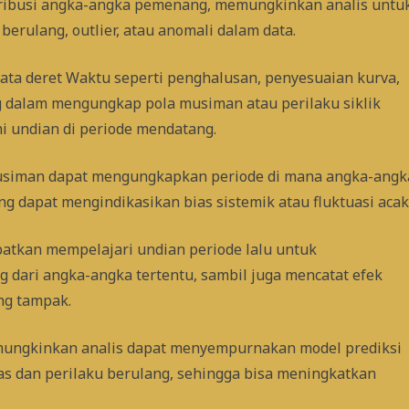
istribusi angka-angka pemenang, memungkinkan analis untu
rulang, outlier, atau anomali dalam data.
ata deret Waktu seperti penghalusan, penyesuaian kurva,
ng dalam mengungkap pola musiman atau perilaku siklik
 undian di periode mendatang.
musiman dapat mengungkapkan periode di mana angka-angk
ng dapat mengindikasikan bias sistemik atau fluktuasi acak
batkan mempelajari undian periode lalu untuk
g dari angka-angka tertentu, sambil juga mencatat efek
ng tampak.
emungkinkan analis dapat menyempurnakan model prediksi
s dan perilaku berulang, sehingga bisa meningkatkan