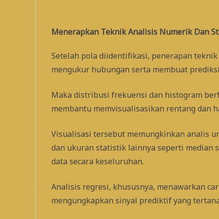
Menerapkan Teknik Analisis Numerik Dan Sta
Setelah pola diidentifikasi, penerapan teknik
mengukur hubungan serta membuat prediksi 
Maka distribusi frekuensi dan histogram berf
membantu memvisualisasikan rentang dan ha
Visualisasi tersebut memungkinkan analis u
dan ukuran statistik lainnya seperti median
data secara keseluruhan.
Analisis regresi, khususnya, menawarkan ca
mengungkapkan sinyal prediktif yang tertan