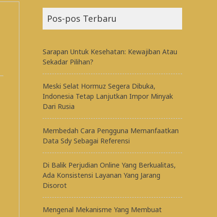
Pos-pos Terbaru
Sarapan Untuk Kesehatan: Kewajiban Atau
Sekadar Pilihan?
Meski Selat Hormuz Segera Dibuka,
Indonesia Tetap Lanjutkan Impor Minyak
Dari Rusia
Membedah Cara Pengguna Memanfaatkan
Data Sdy Sebagai Referensi
Di Balik Perjudian Online Yang Berkualitas,
Ada Konsistensi Layanan Yang Jarang
Disorot
Mengenal Mekanisme Yang Membuat