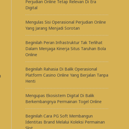
Perjudian Online Tetap Relevan Di Era
Digital
Mengulas Sisi Operasional Perjudian Online
Yang Jarang Menjadi Sorotan
Beginilah Peran Infrastruktur Tak Terlihat
Dalam Menjaga Kinerja Situs Taruhan Bola
Online
Beginilah Rahasia Di Balik Operasional
Platform Casino Online Yang Berjalan Tanpa
n
Henti
Mengupas Ekosistem Digital Di Balik
Berkembangnya Permainan Togel Online
Beginilah Cara PG Soft Membangun
Identitas Brand Melalui Koleksi Permainan
Slot