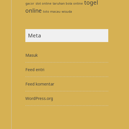
togel
gacor
slot online
taruhan bola online
online
toto macau
wisuda
Meta
Masuk
Feed entri
Feed komentar
WordPress.org