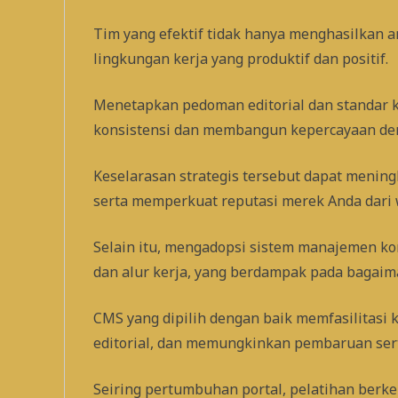
Tim yang efektif tidak hanya menghasilkan 
lingkungan kerja yang produktif dan positif.
Menetapkan pedoman editorial dan standar k
konsistensi dan membangun kepercayaan de
Keselarasan strategis tersebut dapat mening
serta memperkuat reputasi merek Anda dari 
Selain itu, mengadopsi sistem manajemen k
dan alur kerja, yang berdampak pada bagaiman
CMS yang dipilih dengan baik memfasilitasi
editorial, dan memungkinkan pembaruan sert
​​Seiring pertumbuhan portal, pelatihan berk