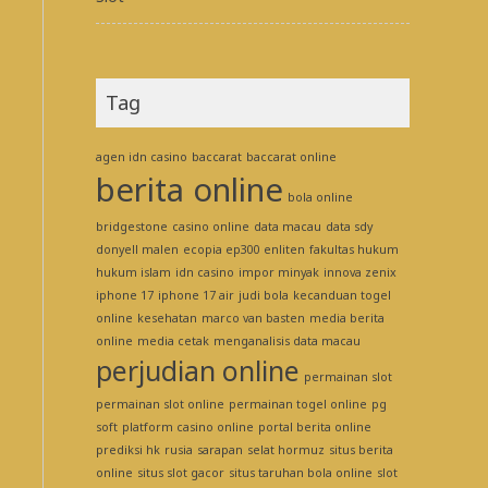
Tag
agen idn casino
baccarat
baccarat online
berita online
bola online
bridgestone
casino online
data macau
data sdy
donyell malen
ecopia ep300 enliten
fakultas hukum
hukum islam
idn casino
impor minyak
innova zenix
iphone 17
iphone 17 air
judi bola
kecanduan togel
online
kesehatan
marco van basten
media berita
online
media cetak
menganalisis data macau
perjudian online
permainan slot
permainan slot online
permainan togel online
pg
soft
platform casino online
portal berita online
prediksi hk
rusia
sarapan
selat hormuz
situs berita
online
situs slot gacor
situs taruhan bola online
slot