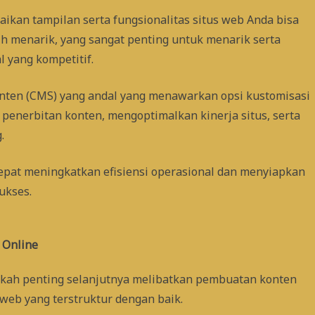
kan tampilan serta fungsionalitas situs web Anda bisa
 menarik, yang sangat penting untuk menarik serta
 yang kompetitif.
onten (CMS) yang andal yang menawarkan opsi kustomisasi
penerbitan konten, mengoptimalkan kinerja situs, serta
.
tepat meningkatkan efisiensi operasional dan menyiapkan
ukses.
 Online
angkah penting selanjutnya melibatkan pembuatan konten
web yang terstruktur dengan baik.