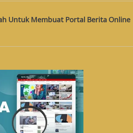
h Untuk Membuat Portal Berita Online