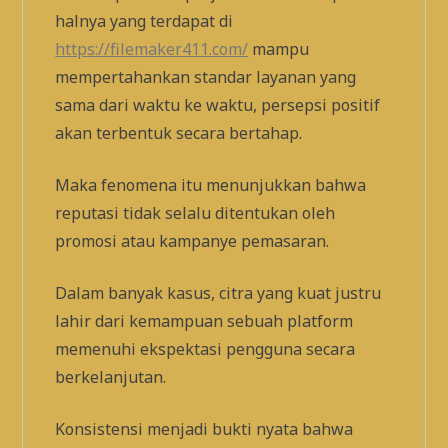
halnya yang terdapat di
https://filemaker411.com/
mampu
mempertahankan standar layanan yang
sama dari waktu ke waktu, persepsi positif
akan terbentuk secara bertahap.
Maka fenomena itu menunjukkan bahwa
reputasi tidak selalu ditentukan oleh
promosi atau kampanye pemasaran.
Dalam banyak kasus, citra yang kuat justru
lahir dari kemampuan sebuah platform
memenuhi ekspektasi pengguna secara
berkelanjutan.
Konsistensi menjadi bukti nyata bahwa