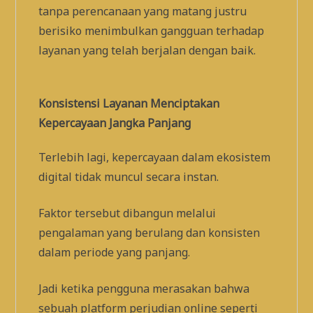
tanpa perencanaan yang matang justru
berisiko menimbulkan gangguan terhadap
layanan yang telah berjalan dengan baik.
Konsistensi Layanan Menciptakan
Kepercayaan Jangka Panjang
Terlebih lagi, kepercayaan dalam ekosistem
digital tidak muncul secara instan.
Faktor tersebut dibangun melalui
pengalaman yang berulang dan konsisten
dalam periode yang panjang.
Jadi ketika pengguna merasakan bahwa
sebuah platform perjudian online seperti