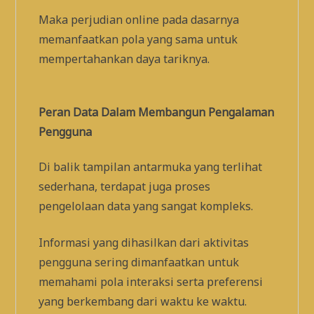
Maka perjudian online pada dasarnya
memanfaatkan pola yang sama untuk
mempertahankan daya tariknya.
Peran Data Dalam Membangun Pengalaman
Pengguna
Di balik tampilan antarmuka yang terlihat
sederhana, terdapat juga proses
pengelolaan data yang sangat kompleks.
Informasi yang dihasilkan dari aktivitas
pengguna sering dimanfaatkan untuk
memahami pola interaksi serta preferensi
yang berkembang dari waktu ke waktu.