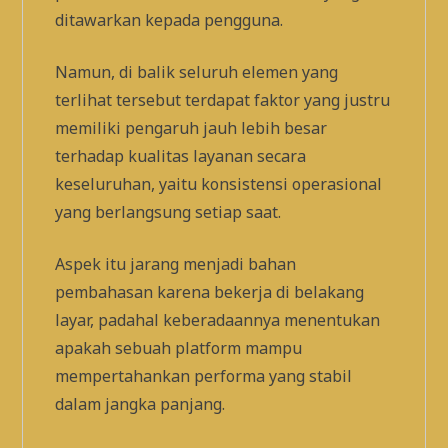
ditawarkan kepada pengguna.
Namun, di balik seluruh elemen yang
terlihat tersebut terdapat faktor yang justru
memiliki pengaruh jauh lebih besar
terhadap kualitas layanan secara
keseluruhan, yaitu konsistensi operasional
yang berlangsung setiap saat.
Aspek itu jarang menjadi bahan
pembahasan karena bekerja di belakang
layar, padahal keberadaannya menentukan
apakah sebuah platform mampu
mempertahankan performa yang stabil
dalam jangka panjang.