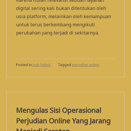
Karena itulah relevansi sebuah layanan
digital sering kali bukan ditentukan oleh
usia platform, melainkan oleh kemampuan
untuk terus berkembang mengikuti
perubahan yang terjadi di sekitarnya.
Posted in
Judi Online
Tagged
perjudian online
Mengulas Sisi Operasional
Perjudian Online Yang Jarang