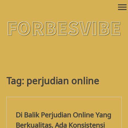
Skip
menu
to
content
Forbesvibe
Situs Berita Online Kategori Terlengkap
Tag:
perjudian online
Di Balik Perjudian Online Yang
Berkualitas, Ada Konsistensi