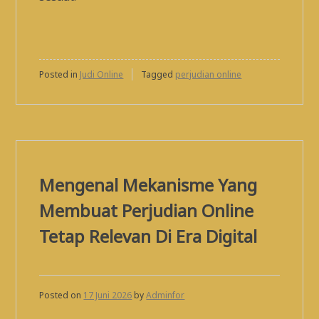
Posted in
Judi Online
Tagged
perjudian online
Mengenal Mekanisme Yang
Membuat Perjudian Online
Tetap Relevan Di Era Digital
Posted on
17 Juni 2026
by
Adminfor