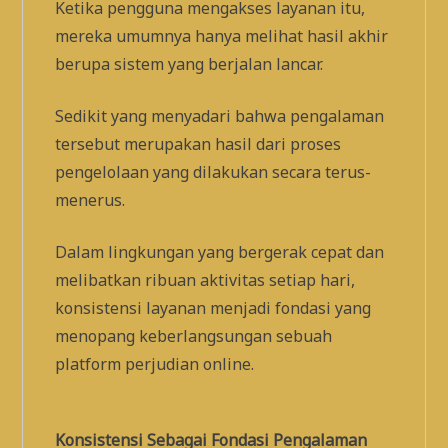
Ketika pengguna mengakses layanan itu,
mereka umumnya hanya melihat hasil akhir
berupa sistem yang berjalan lancar.
Sedikit yang menyadari bahwa pengalaman
tersebut merupakan hasil dari proses
pengelolaan yang dilakukan secara terus-
menerus.
Dalam lingkungan yang bergerak cepat dan
melibatkan ribuan aktivitas setiap hari,
konsistensi layanan menjadi fondasi yang
menopang keberlangsungan sebuah
platform perjudian online.
Konsistensi Sebagai Fondasi Pengalaman