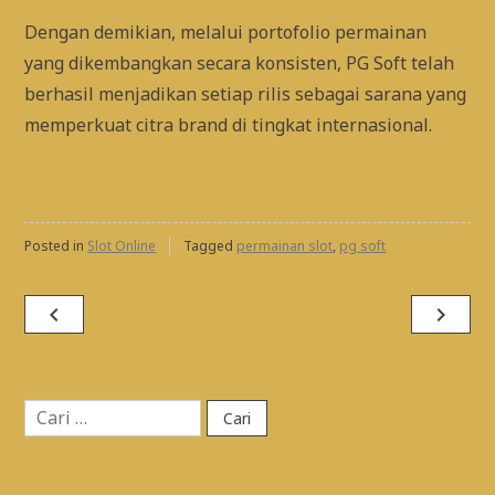
Dengan demikian, melalui portofolio permainan
yang dikembangkan secara konsisten, PG Soft telah
berhasil menjadikan setiap rilis sebagai sarana yang
memperkuat citra brand di tingkat internasional.
Posted in
Slot Online
Tagged
permainan slot
,
pg soft
Navigasi
navigate_before
navigate_next
pos
Cari
untuk: