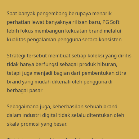
Saat banyak pengembang berupaya menarik
perhatian lewat banyaknya rilisan baru, PG Soft
lebih fokus membangun kekuatan brand melalui
kualitas pengalaman pengguna secara konsisten.
Strategi tersebut membuat setiap koleksi yang dirilis
tidak hanya berfungsi sebagai produk hiburan,
tetapi juga menjadi bagian dari pembentukan citra
brand yang mudah dikenali oleh pengguna di
berbagai pasar.
Sebagaimana juga, keberhasilan sebuah brand
dalam industri digital tidak selalu ditentukan oleh
skala promosi yang besar.