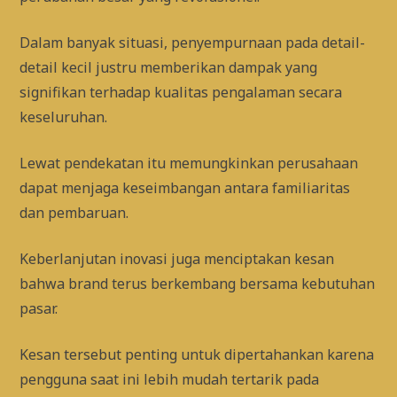
Dalam banyak situasi, penyempurnaan pada detail-
detail kecil justru memberikan dampak yang
signifikan terhadap kualitas pengalaman secara
keseluruhan.
Lewat pendekatan itu memungkinkan perusahaan
dapat menjaga keseimbangan antara familiaritas
dan pembaruan.
Keberlanjutan inovasi juga menciptakan kesan
bahwa brand terus berkembang bersama kebutuhan
pasar.
Kesan tersebut penting untuk dipertahankan karena
pengguna saat ini lebih mudah tertarik pada