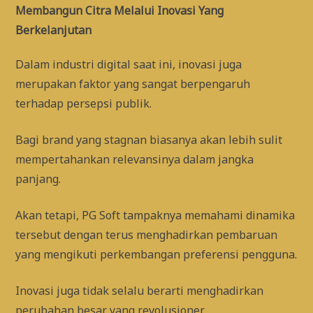
Membangun Citra Melalui Inovasi Yang
Berkelanjutan
Dalam industri digital saat ini, inovasi juga
merupakan faktor yang sangat berpengaruh
terhadap persepsi publik.
Bagi brand yang stagnan biasanya akan lebih sulit
mempertahankan relevansinya dalam jangka
panjang.
Akan tetapi, PG Soft tampaknya memahami dinamika
tersebut dengan terus menghadirkan pembaruan
yang mengikuti perkembangan preferensi pengguna.
Inovasi juga tidak selalu berarti menghadirkan
perubahan besar yang revolusioner.