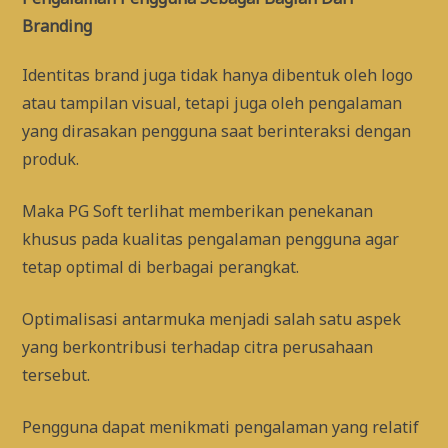
Branding
Identitas brand juga tidak hanya dibentuk oleh logo
atau tampilan visual, tetapi juga oleh pengalaman
yang dirasakan pengguna saat berinteraksi dengan
produk.
Maka PG Soft terlihat memberikan penekanan
khusus pada kualitas pengalaman pengguna agar
tetap optimal di berbagai perangkat.
Optimalisasi antarmuka menjadi salah satu aspek
yang berkontribusi terhadap citra perusahaan
tersebut.
Pengguna dapat menikmati pengalaman yang relatif