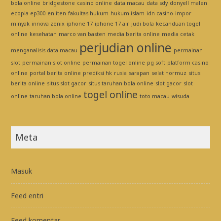
bola online
bridgestone
casino online
data macau
data sdy
donyell malen
ecopia ep300 enliten
fakultas hukum
hukum islam
idn casino
impor
minyak
innova zenix
iphone 17
iphone 17 air
judi bola
kecanduan togel
online
kesehatan
marco van basten
media berita online
media cetak
perjudian online
menganalisis data macau
permainan
slot
permainan slot online
permainan togel online
pg soft
platform casino
online
portal berita online
prediksi hk
rusia
sarapan
selat hormuz
situs
berita online
situs slot gacor
situs taruhan bola online
slot gacor
slot
togel online
online
taruhan bola online
toto macau
wisuda
Meta
Masuk
Feed entri
Feed komentar