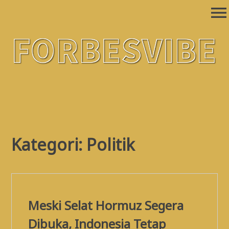
Skip
menu
to
content
Forbesvibe
Situs Berita Online Kategori Terlengkap
Kategori:
Politik
Meski Selat Hormuz Segera
Dibuka, Indonesia Tetap