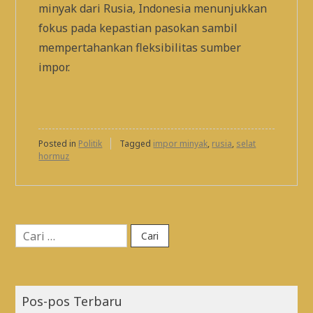
minyak dari Rusia, Indonesia menunjukkan
fokus pada kepastian pasokan sambil
mempertahankan fleksibilitas sumber
impor.
Posted in
Politik
Tagged
impor minyak
,
rusia
,
selat
hormuz
Cari
untuk:
Pos-pos Terbaru