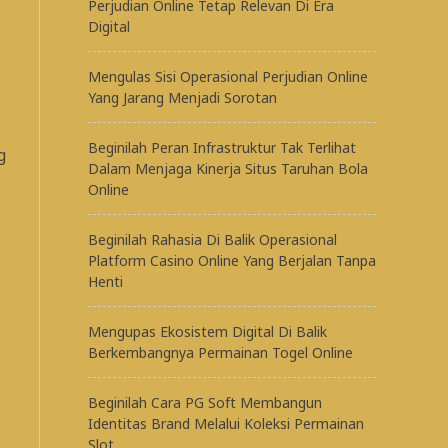
Perjudian Online Tetap Relevan Di Era
Digital
Mengulas Sisi Operasional Perjudian Online
Yang Jarang Menjadi Sorotan
Beginilah Peran Infrastruktur Tak Terlihat
g
Dalam Menjaga Kinerja Situs Taruhan Bola
Online
Beginilah Rahasia Di Balik Operasional
Platform Casino Online Yang Berjalan Tanpa
Henti
Mengupas Ekosistem Digital Di Balik
Berkembangnya Permainan Togel Online
Beginilah Cara PG Soft Membangun
Identitas Brand Melalui Koleksi Permainan
Slot