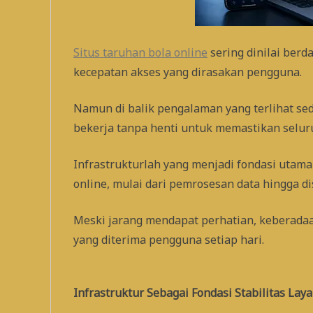
Situs taruhan bola online
sering dinilai berd
kecepatan akses yang dirasakan pengguna.
Namun di balik pengalaman yang terlihat sede
bekerja tanpa henti untuk memastikan seluruh
Infrastrukturlah yang menjadi fondasi utama
online, mulai dari pemrosesan data hingga dis
Meski jarang mendapat perhatian, keberadaa
yang diterima pengguna setiap hari.
Infrastruktur Sebagai Fondasi Stabilitas Lay