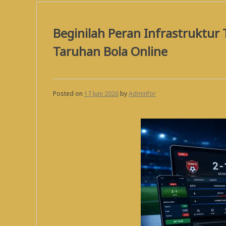
Beginilah Peran Infrastruktur 
Taruhan Bola Online
Posted on
17 Juni 2026
by
Adminfor