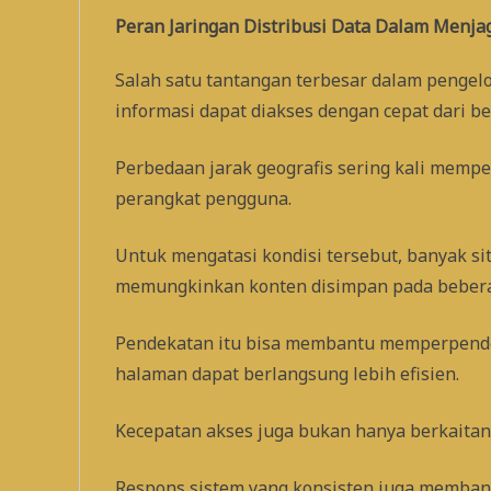
Peran Jaringan Distribusi Data Dalam Menja
Salah satu tantangan terbesar dalam pengelo
informasi dapat diakses dengan cepat dari ber
Perbedaan jarak geografis sering kali memp
perangkat pengguna.
Untuk mengatasi kondisi tersebut, banyak si
memungkinkan konten disimpan pada beberapa
Pendekatan itu bisa membantu memperpendek
halaman dapat berlangsung lebih efisien.
Kecepatan akses juga bukan hanya berkait
Respons sistem yang konsisten juga memban