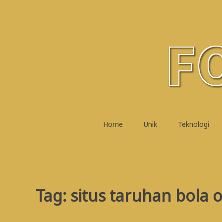
Skip
to
content
Forbesvibe
Situs Berita Online Kategori Terlengkap
Home
Unik
Teknologi
Tag:
situs taruhan bola 