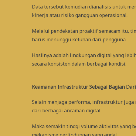
Data tersebut kemudian dianalisis untuk me
kinerja atau risiko gangguan operasional.
Melalui pendekatan proaktif semacam itu, t
harus menunggu keluhan dari pengguna.
Hasilnya adalah lingkungan digital yang le
secara konsisten dalam berbagai kondisi.
Keamanan Infrastruktur Sebagai Bagian Dari
Selain menjaga performa, infrastruktur juga
dari berbagai ancaman digital.
Maka semakin tinggi volume aktivitas yang 
mekanisme perlindungan yang andal.