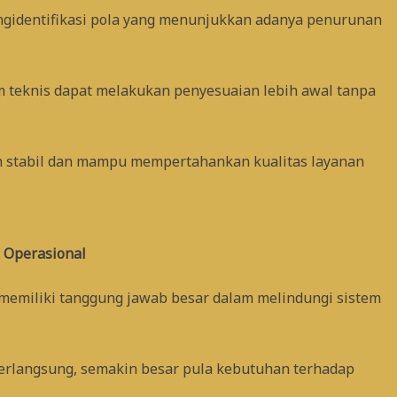
ngidentifikasi pola yang menunjukkan adanya penurunan
im teknis dapat melakukan penyesuaian lebih awal tanpa
bih stabil dan mampu mempertahankan kualitas layanan
 Operasional
 memiliki tanggung jawab besar dalam melindungi sistem
berlangsung, semakin besar pula kebutuhan terhadap