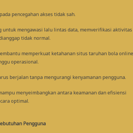
pada pencegahan akses tidak sah.
 untuk mengawasi lalu lintas data, memverifikasi aktivitas
 dianggap tidak normal.
membantu memperkuat ketahanan situs taruhan bola onlin
ggu operasional.
harus berjalan tanpa mengurangi kenyamanan pengguna.
ut mampu menyeimbangkan antara keamanan dan efisiensi
cara optimal.
 Kebutuhan Pengguna