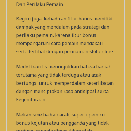
Dan Perilaku Pemain
Begitu juga, kehadiran fitur bonus memiliki
dampak yang mendalam pada strategi dan
perilaku pemain, karena fitur bonus
mempengaruhi cara pemain mendekati
serta terlibat dengan permainan slot online.
Model teoritis menunjukkan bahwa hadiah
terutama yang tidak terduga atau acak
berfungsi untuk memperdalam keterlibatan
dengan menciptakan rasa antisipasi serta
kegembiraan.
Mekanisme hadiah acak, seperti pemicu
bonus kejutan atau pengganda yang tidak