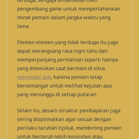
terduga, sengaja dimasukkan oleh
pengembang game untuk mempertahankan
minat pemain dalam jangka waktu yang
lama.
Elemen-elemen yang tidak terduga itu juga
dapat merangsang rasa ingin tahu dan
memperpanjang permainan seperti halnya
yang ditemukan saat bermain di situs
morotogel apk
, karena pemain tetap
bersemangat untuk melihat kejutan apa
yang menunggu di setiap putaran.
Selain itu, desain struktur pembayaran juga
sering dioptimalkan agar sesuai dengan
perilaku taruhan tipikal, mendorong pemain
untuk bertaruh lebih konsisten atau