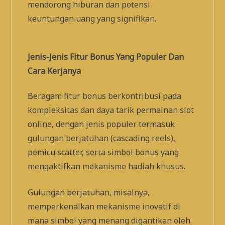
mendorong hiburan dan potensi
keuntungan uang yang signifikan.
Jenis-Jenis Fitur Bonus Yang Populer Dan
Cara Kerjanya
Beragam fitur bonus berkontribusi pada
kompleksitas dan daya tarik permainan slot
online, dengan jenis populer termasuk
gulungan berjatuhan (cascading reels),
pemicu scatter, serta simbol bonus yang
mengaktifkan mekanisme hadiah khusus.
Gulungan berjatuhan, misalnya,
memperkenalkan mekanisme inovatif di
mana simbol yang menang digantikan oleh