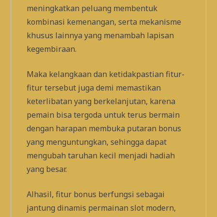
meningkatkan peluang membentuk
kombinasi kemenangan, serta mekanisme
khusus lainnya yang menambah lapisan
kegembiraan.
Maka kelangkaan dan ketidakpastian fitur-
fitur tersebut juga demi memastikan
keterlibatan yang berkelanjutan, karena
pemain bisa tergoda untuk terus bermain
dengan harapan membuka putaran bonus
yang menguntungkan, sehingga dapat
mengubah taruhan kecil menjadi hadiah
yang besar.
Alhasil, fitur bonus berfungsi sebagai
jantung dinamis permainan slot modern,