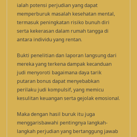
ialah potensi perjudian yang dapat
memperburuk masalah kesehatan mental,
termasuk peningkatan risiko bunuh diri
serta kekerasan dalam rumah tangga di
antara individu yang rentan.
Bukti penelitian dan laporan langsung dari
mereka yang terkena dampak kecanduan
judi menyoroti bagaimana daya tarik
putaran bonus dapat menyebabkan
perilaku judi kompulsif, yang memicu
kesulitan keuangan serta gejolak emosional.
Maka dengan hasil buruk itu juga
menggarisbawahi pentingnya langkah-
langkah perjudian yang bertanggung jawab