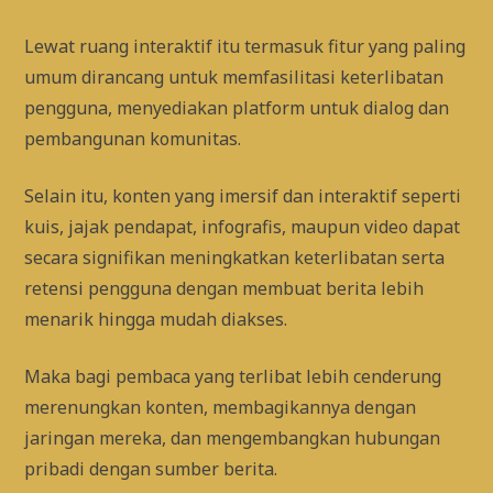
Lewat ruang interaktif itu termasuk fitur yang paling
umum dirancang untuk memfasilitasi keterlibatan
pengguna, menyediakan platform untuk dialog dan
pembangunan komunitas.
Selain itu, konten yang imersif dan interaktif seperti
kuis, jajak pendapat, infografis, maupun video dapat
secara signifikan meningkatkan keterlibatan serta
retensi pengguna dengan membuat berita lebih
menarik hingga mudah diakses.
Maka bagi pembaca yang terlibat lebih cenderung
merenungkan konten, membagikannya dengan
jaringan mereka, dan mengembangkan hubungan
pribadi dengan sumber berita.