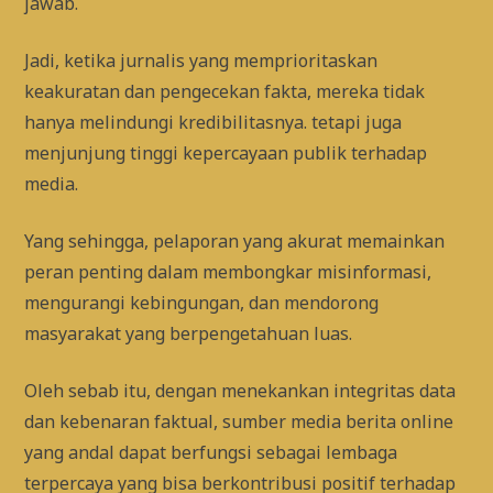
jawab.
Jadi, ketika jurnalis yang memprioritaskan
keakuratan dan pengecekan fakta, mereka tidak
hanya melindungi kredibilitasnya. tetapi juga
menjunjung tinggi kepercayaan publik terhadap
media.
Yang sehingga, pelaporan yang akurat memainkan
peran penting dalam membongkar misinformasi,
mengurangi kebingungan, dan mendorong
masyarakat yang berpengetahuan luas.
Oleh sebab itu, dengan menekankan integritas data
dan kebenaran faktual, sumber media berita online
yang andal dapat berfungsi sebagai lembaga
terpercaya yang bisa berkontribusi positif terhadap