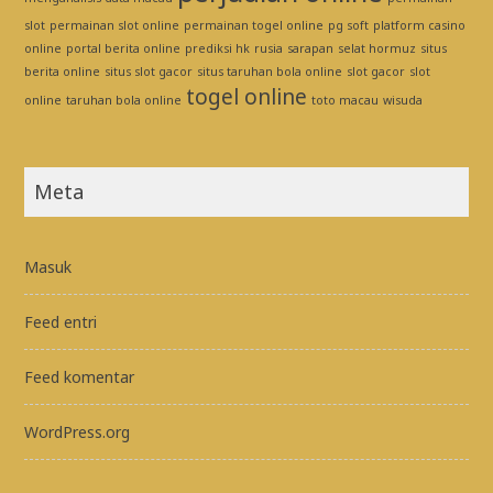
slot
permainan slot online
permainan togel online
pg soft
platform casino
online
portal berita online
prediksi hk
rusia
sarapan
selat hormuz
situs
berita online
situs slot gacor
situs taruhan bola online
slot gacor
slot
togel online
online
taruhan bola online
toto macau
wisuda
Meta
Masuk
Feed entri
Feed komentar
WordPress.org