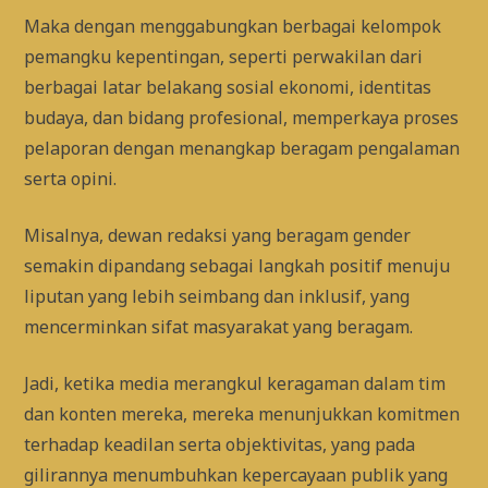
Maka dengan menggabungkan berbagai kelompok
pemangku kepentingan, seperti perwakilan dari
berbagai latar belakang sosial ekonomi, identitas
budaya, dan bidang profesional, memperkaya proses
pelaporan dengan menangkap beragam pengalaman
serta opini.
Misalnya, dewan redaksi yang beragam gender
semakin dipandang sebagai langkah positif menuju
liputan yang lebih seimbang dan inklusif, yang
mencerminkan sifat masyarakat yang beragam.
Jadi, ketika media merangkul keragaman dalam tim
dan konten mereka, mereka menunjukkan komitmen
terhadap keadilan serta objektivitas, yang pada
gilirannya menumbuhkan kepercayaan publik yang