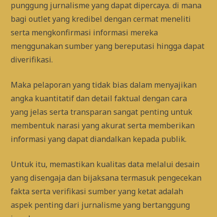
punggung jurnalisme yang dapat dipercaya. di mana
bagi outlet yang kredibel dengan cermat meneliti
serta mengkonfirmasi informasi mereka
menggunakan sumber yang bereputasi hingga dapat
diverifikasi.
Maka pelaporan yang tidak bias dalam menyajikan
angka kuantitatif dan detail faktual dengan cara
yang jelas serta transparan sangat penting untuk
membentuk narasi yang akurat serta memberikan
informasi yang dapat diandalkan kepada publik.
Untuk itu, memastikan kualitas data melalui desain
yang disengaja dan bijaksana termasuk pengecekan
fakta serta verifikasi sumber yang ketat adalah
aspek penting dari jurnalisme yang bertanggung