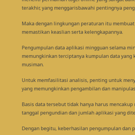
terakhir, yang menggarisbawahi pentingnya peng
Maka dengan lingkungan peraturan itu membuat 
memastikan keaslian serta kelengkapannya.
Pengumpulan data aplikasi mingguan selama mini
memungkinkan terciptanya kumpulan data yang ku
musiman.
Untuk memfasilitasi analisis, penting untuk meny
yang memungkinkan pengambilan dan manipulasi 
Basis data tersebut tidak hanya harus mencakup 
tanggal pengundian dan jumlah aplikasi yang di
Dengan begitu, keberhasilan pengumpulan dan p