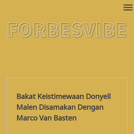
Skip
menu
to
content
Forbesvibe
Situs Berita Online Kategori Terlengkap
Bakat Keistimewaan Donyell
Malen Disamakan Dengan
Marco Van Basten