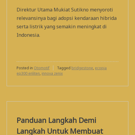
Direktur Utama Mukiat Sutikno menyoroti
relevansinya bagi adopsi kendaraan hibrida
serta listrik yang semakin meningkat di
Indonesia.
Posted in
Otomotif
Tagged
bridgestone
,
ecopia
ep300 enliten
,
innova zenix
Panduan Langkah Demi
Langkah Untuk Membuat