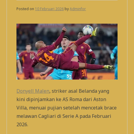
Posted on
10 Februari 2026
by
Adminfor
Donyell Malen
, striker asal Belanda yang
kini dipinjamkan ke AS Roma dari Aston
Villa, menuai pujian setelah mencetak brace
melawan Cagliari di Serie A pada Februari
2026.