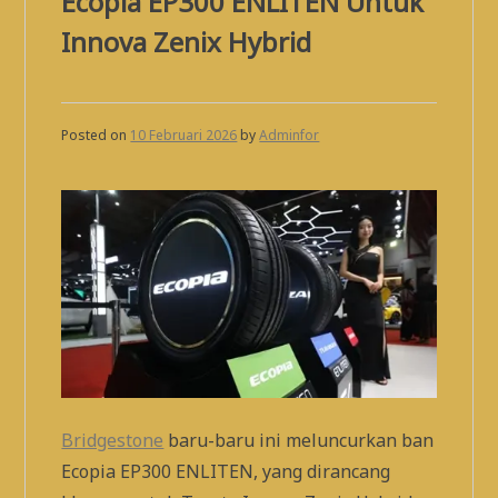
Ecopia EP300 ENLITEN Untuk
Innova Zenix Hybrid
Posted on
10 Februari 2026
by
Adminfor
Bridgestone
baru-baru ini meluncurkan ban
Ecopia EP300 ENLITEN, yang dirancang