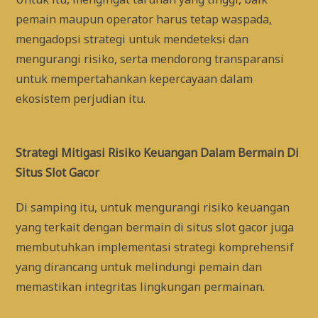
pemain maupun operator harus tetap waspada,
mengadopsi strategi untuk mendeteksi dan
mengurangi risiko, serta mendorong transparansi
untuk mempertahankan kepercayaan dalam
ekosistem perjudian itu.
Strategi Mitigasi Risiko Keuangan Dalam Bermain Di
Situs Slot Gacor
Di samping itu, untuk mengurangi risiko keuangan
yang terkait dengan bermain di situs slot gacor juga
membutuhkan implementasi strategi komprehensif
yang dirancang untuk melindungi pemain dan
memastikan integritas lingkungan permainan.