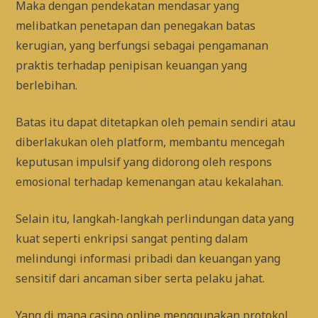
Maka dengan pendekatan mendasar yang
melibatkan penetapan dan penegakan batas
kerugian, yang berfungsi sebagai pengamanan
praktis terhadap penipisan keuangan yang
berlebihan.
Batas itu dapat ditetapkan oleh pemain sendiri atau
diberlakukan oleh platform, membantu mencegah
keputusan impulsif yang didorong oleh respons
emosional terhadap kemenangan atau kekalahan.
Selain itu, langkah-langkah perlindungan data yang
kuat seperti enkripsi sangat penting dalam
melindungi informasi pribadi dan keuangan yang
sensitif dari ancaman siber serta pelaku jahat.
Yang di mana casino online menggunakan protokol