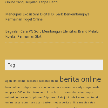
Online Yang Berjalan Tanpa Henti
Mengupas Ekosistem Digital Di Balik Berkembangnya
Permainan Togel Online
Beginilah Cara PG Soft Membangun Identitas Brand Melalui
Koleksi Permainan Slot
Tag
berita online
agen idn casino
baccarat
baccarat online
bola online
bridgestone
casino online
data macau
data sdy
donyell malen
ecopia ep300 enliten
fakultas hukum
hukum islam
idn casino
impor
minyak
innova zenix
iphone 17
iphone 17 air
judi bola
kecanduan togel
online
kesehatan
marco van basten
media berita online
media cetak