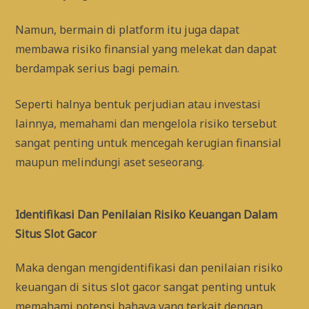
Namun, bermain di platform itu juga dapat
membawa risiko finansial yang melekat dan dapat
berdampak serius bagi pemain.
Seperti halnya bentuk perjudian atau investasi
lainnya, memahami dan mengelola risiko tersebut
sangat penting untuk mencegah kerugian finansial
maupun melindungi aset seseorang.
Identifikasi Dan Penilaian Risiko Keuangan Dalam
Situs Slot Gacor
Maka dengan mengidentifikasi dan penilaian risiko
keuangan di situs slot gacor sangat penting untuk
memahami potensi bahaya yang terkait dengan