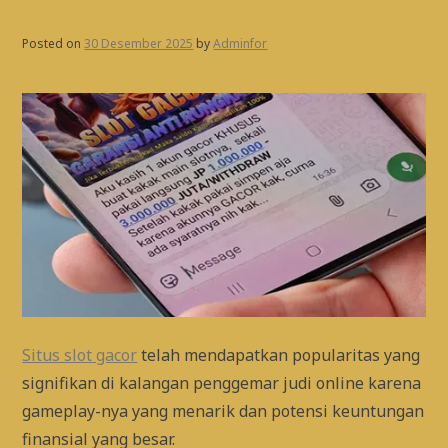
Posted on
30 Desember 2025
by
Adminfor
Situs slot gacor
telah mendapatkan popularitas yang
signifikan di kalangan penggemar judi online karena
gameplay-nya yang menarik dan potensi keuntungan
finansial yang besar.