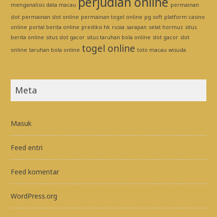
perjudian online
menganalisis data macau
permainan
slot
permainan slot online
permainan togel online
pg soft
platform casino
online
portal berita online
prediksi hk
rusia
sarapan
selat hormuz
situs
berita online
situs slot gacor
situs taruhan bola online
slot gacor
slot
togel online
online
taruhan bola online
toto macau
wisuda
Meta
Masuk
Feed entri
Feed komentar
WordPress.org