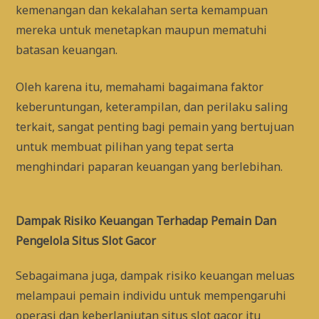
kemenangan dan kekalahan serta kemampuan
mereka untuk menetapkan maupun mematuhi
batasan keuangan.
Oleh karena itu, memahami bagaimana faktor
keberuntungan, keterampilan, dan perilaku saling
terkait, sangat penting bagi pemain yang bertujuan
untuk membuat pilihan yang tepat serta
menghindari paparan keuangan yang berlebihan.
Dampak Risiko Keuangan Terhadap Pemain Dan
Pengelola Situs Slot Gacor
Sebagaimana juga, dampak risiko keuangan meluas
melampaui pemain individu untuk mempengaruhi
operasi dan keberlanjutan situs slot gacor itu