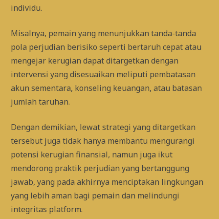
individu.
Misalnya, pemain yang menunjukkan tanda-tanda
pola perjudian berisiko seperti bertaruh cepat atau
mengejar kerugian dapat ditargetkan dengan
intervensi yang disesuaikan meliputi pembatasan
akun sementara, konseling keuangan, atau batasan
jumlah taruhan.
Dengan demikian, lewat strategi yang ditargetkan
tersebut juga tidak hanya membantu mengurangi
potensi kerugian finansial, namun juga ikut
mendorong praktik perjudian yang bertanggung
jawab, yang pada akhirnya menciptakan lingkungan
yang lebih aman bagi pemain dan melindungi
integritas platform.