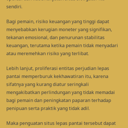
sendiri.
Bagi pemain, risiko keuangan yang tinggi dapat
menyebabkan kerugian moneter yang signifikan,
tekanan emosional, dan penurunan stabilitas
keuangan, terutama ketika pemain tidak menyadari
atau meremehkan risiko yang terlibat.
Lebih lanjut, proliferasi entitas perjudian lepas
pantai memperburuk kekhawatiran itu, karena
sifatnya yang kurang diatur seringkali
mengakibatkan perlindungan yang tidak memadai
bagi pemain dan peningkatan paparan terhadap
penipuan serta praktik yang tidak adil.
Maka penguatan situs lepas pantai tersebut dapat